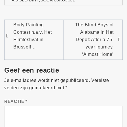
Bericht
Body Painting
The Blind Boys of
navigatie
Contest n.a.v. Het
Alabama in Het
Filmfestival in
Depot: After a 75-
Brussel!…
year journey,
‘Almost Home’
Geef een reactie
Je e-mailadres wordt niet gepubliceerd.
Vereiste
velden zijn gemarkeerd met
*
REACTIE
*