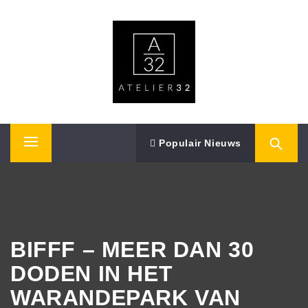
Skip
ATELIER32
to
content
Performing Arts – Sound & Vision
Populair Nieuws
Primary
Menu
BIFFF – MEER DAN 30
DODEN IN HET
WARANDEPARK VAN