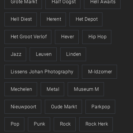
Grote Markt
Half Oogst
Hell Awaits
Hell Diest
Herent
Het Depot
Het Groot Verlof
Hever
Hip Hop
Jazz
Leuven
Linden
Lissens Johan Photography
M-Idzomer
Mechelen
Metal
Museum M
Nieuwpoort
Oude Markt
Parkpop
Pop
Punk
Rock
Rock Herk