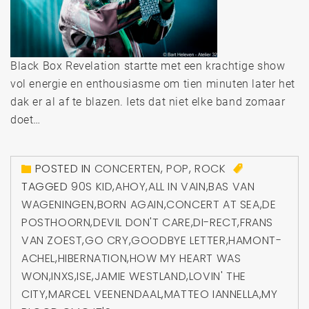
Black Box Revelation startte met een krachtige show
vol energie en enthousiasme om tien minuten later het
dak er al af te blazen. Iets dat niet elke band zomaar
doet…
POSTED IN
CONCERTEN
,
POP
,
ROCK
TAGGED
90S KID
,
AHOY
,
ALL IN VAIN
,
BAS VAN
WAGENINGEN
,
BORN AGAIN
,
CONCERT AT SEA
,
DE
POSTHOORN
,
DEVIL DON'T CARE
,
DI-RECT
,
FRANS
VAN ZOEST
,
GO CRY
,
GOODBYE LETTER
,
HAMONT-
ACHEL
,
HIBERNATION
,
HOW MY HEART WAS
WON
,
INXS
,
ISE
,
JAMIE WESTLAND
,
LOVIN' THE
CITY
,
MARCEL VEENENDAAL
,
MATTEO IANNELLA
,
MY