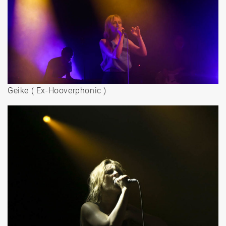
Geike ( Ex-Hooverphonic )