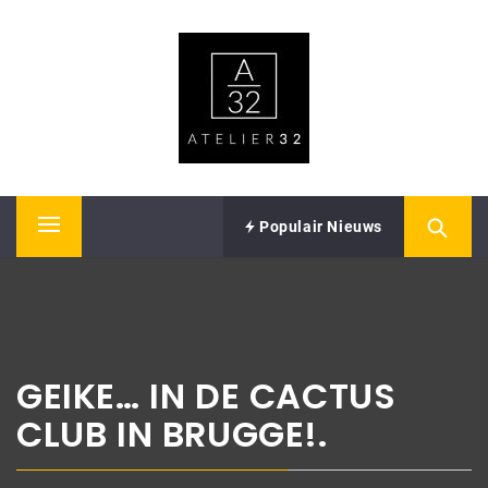
Skip
ATELIER32
to
content
Performing Arts – Sound & Vision
Populair Nieuws
Primary
Menu
GEIKE… IN DE CACTUS
CLUB IN BRUGGE!.