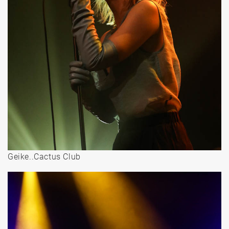
Geike..Cactus Club