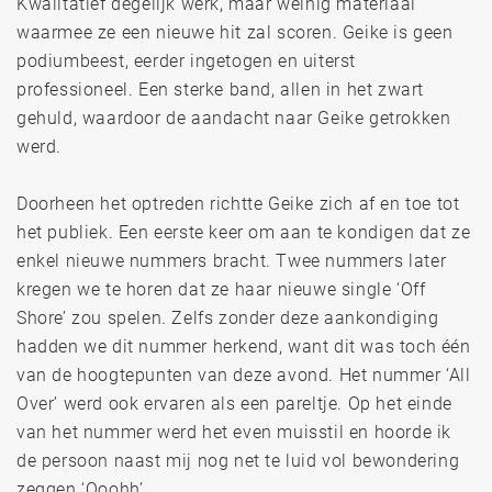
Kwalitatief degelijk werk, maar weinig materiaal
waarmee ze een nieuwe hit zal scoren. Geike is geen
podiumbeest, eerder ingetogen en uiterst
professioneel. Een sterke band, allen in het zwart
gehuld, waardoor de aandacht naar Geike getrokken
werd.
Doorheen het optreden richtte Geike zich af en toe tot
het publiek. Een eerste keer om aan te kondigen dat ze
enkel nieuwe nummers bracht. Twee nummers later
kregen we te horen dat ze haar nieuwe single ‘Off
Shore’ zou spelen. Zelfs zonder deze aankondiging
hadden we dit nummer herkend, want dit was toch één
van de hoogtepunten van deze avond. Het nummer ‘All
Over’ werd ook ervaren als een pareltje. Op het einde
van het nummer werd het even muisstil en hoorde ik
de persoon naast mij nog net te luid vol bewondering
zeggen ‘Ooohh’.