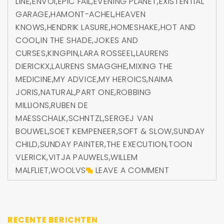
LINE
,
ENVOI
,
EPIC FAIL
,
EVENING PLANET
,
EXISTENTIAL
GARAGE
,
HAMONT-ACHEL
,
HEAVEN
KNOWS
,
HENDRIK LASURE
,
HOMESHAKE
,
HOT AND
COOL
,
IN THE SHADE
,
JOKES AND
CURSES
,
KINGPIN
,
LARA ROSSEEL
,
LAURENS
DIERICKX
,
LAURENS SMAGGHE
,
MIXING THE
MEDICINE
,
MY ADVICE
,
MY HEROICS
,
NAIMA
JORIS
,
NATURAL
,
PART ONE
,
ROBBING
MILLIONS
,
RUBEN DE
MAESSCHALK
,
SCHNTZL
,
SERGEJ VAN
BOUWEL
,
SOET KEMPENEER
,
SOFT & SLOW
,
SUNDAY
CHILD
,
SUNDAY PAINTER
,
THE EXECUTION
,
TOON
VLERICK
,
VITJA PAUWELS
,
WILLEM
MALFLIET
,
WOOLVS
LEAVE A COMMENT
RECENTE BERICHTEN