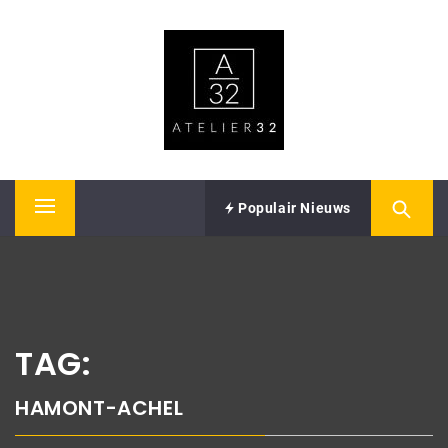
Skip
ATELIER32
to
content
Performing Arts – Sound & Vision
Populair Nieuws
Primary
Menu
TAG:
HAMONT-ACHEL