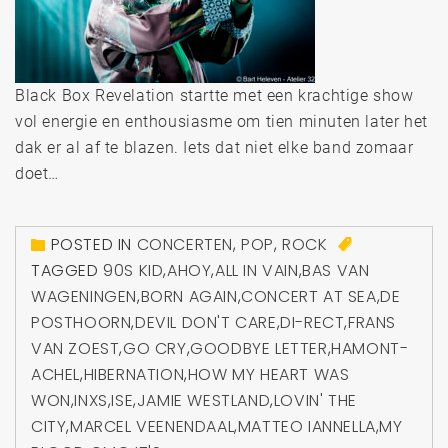
Black Box Revelation startte met een krachtige show
vol energie en enthousiasme om tien minuten later het
dak er al af te blazen. Iets dat niet elke band zomaar
doet…
POSTED IN
CONCERTEN
,
POP
,
ROCK
TAGGED
90S KID
,
AHOY
,
ALL IN VAIN
,
BAS VAN
WAGENINGEN
,
BORN AGAIN
,
CONCERT AT SEA
,
DE
POSTHOORN
,
DEVIL DON'T CARE
,
DI-RECT
,
FRANS
VAN ZOEST
,
GO CRY
,
GOODBYE LETTER
,
HAMONT-
ACHEL
,
HIBERNATION
,
HOW MY HEART WAS
WON
,
INXS
,
ISE
,
JAMIE WESTLAND
,
LOVIN' THE
CITY
,
MARCEL VEENENDAAL
,
MATTEO IANNELLA
,
MY