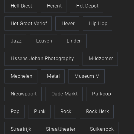
Hell Diest
Herent
Het Depot
Het Groot Verlof
Hever
Hip Hop
Jazz
Leuven
Linden
Lissens Johan Photography
M-Idzomer
Mechelen
Metal
Museum M
Nieuwpoort
Oude Markt
Parkpop
Pop
Punk
Rock
Rock Herk
Straatrijk
Straattheater
Suikerrock