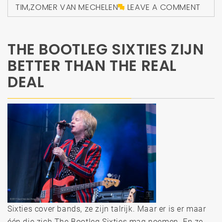
TIM
,
ZOMER VAN MECHELEN
LEAVE A COMMENT
THE BOOTLEG SIXTIES ZIJN
BETTER THAN THE REAL
DEAL
Sixties cover bands, ze zijn talrijk. Maar er is er maar
één die zich The Bootleg Sixties mag noemen. En ze