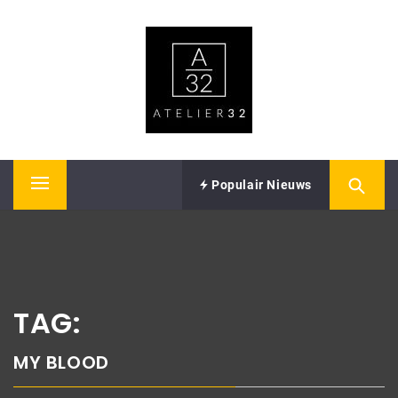
Skip
ATELIER32
to
content
Performing Arts – Sound & Vision
Populair Nieuws
Primary
Menu
TAG:
MY BLOOD