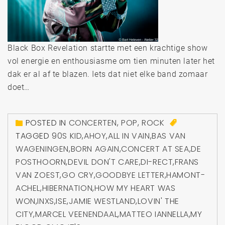
Black Box Revelation startte met een krachtige show
vol energie en enthousiasme om tien minuten later het
dak er al af te blazen. Iets dat niet elke band zomaar
doet…
POSTED IN
CONCERTEN
,
POP
,
ROCK
TAGGED
90S KID
,
AHOY
,
ALL IN VAIN
,
BAS VAN
WAGENINGEN
,
BORN AGAIN
,
CONCERT AT SEA
,
DE
POSTHOORN
,
DEVIL DON'T CARE
,
DI-RECT
,
FRANS
VAN ZOEST
,
GO CRY
,
GOODBYE LETTER
,
HAMONT-
ACHEL
,
HIBERNATION
,
HOW MY HEART WAS
WON
,
INXS
,
ISE
,
JAMIE WESTLAND
,
LOVIN' THE
CITY
,
MARCEL VEENENDAAL
,
MATTEO IANNELLA
,
MY