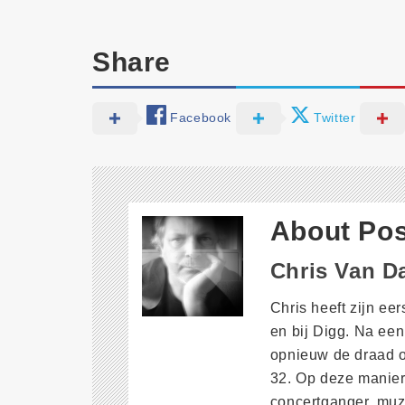
Share
Facebook
Twitter
About Pos
Chris Van 
Chris heeft zijn ee
en bij Digg. Na een
opnieuw de draad op
32. Op deze manier 
concertganger, muzi