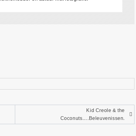
Kid Creole & the
Coconuts….Beleuvenissen.