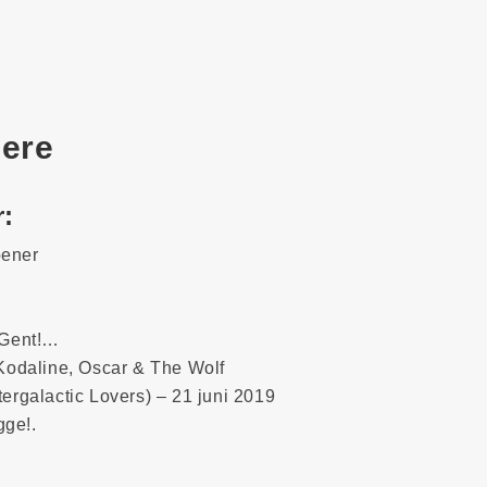
ere
r:
pener
n Gent!…
 Kodaline, Oscar & The Wolf
tergalactic Lovers) – 21 juni 2019
gge!.