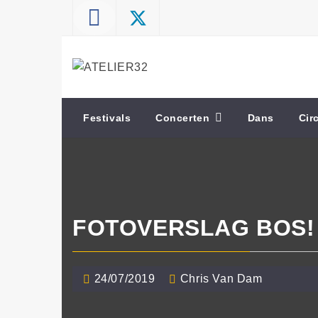
Skip
to
content
ATELIER32
Performing Arts – Sound & Vision
Festivals
Concerten
Dans
Cir
FOTOVERSLAG BOS! 
24/07/2019
Chris Van Dam