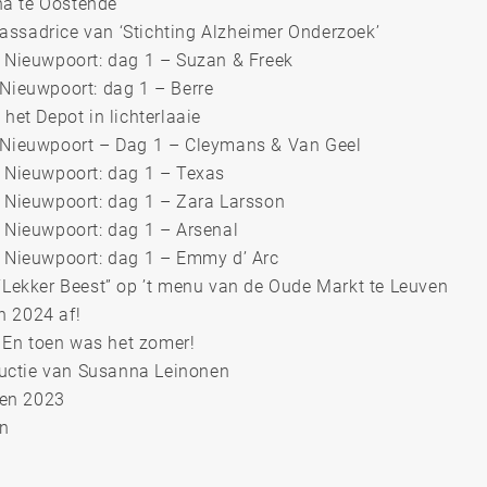
na te Oostende
assadrice van ‘Stichting Alzheimer Onderzoek’
e Nieuwpoort: dag 1 – Suzan & Freek
 Nieuwpoort: dag 1 – Berre
 het Depot in lichterlaaie
e Nieuwpoort – Dag 1 – Cleymans & Van Geel
e Nieuwpoort: dag 1 – Texas
e Nieuwpoort: dag 1 – Zara Larsson
e Nieuwpoort: dag 1 – Arsenal
e Nieuwpoort: dag 1 – Emmy d’ Arc
 “Lekker Beest” op ’t menu van de Oude Markt te Leuven
n 2024 af!
 En toen was het zomer!
uctie van Susanna Leinonen
sen 2023
en