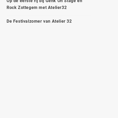
Op de eerste rij bij Genk On Stage en
Rock Zottegem met Atelier32
De Festivalzomer van Atelier 32