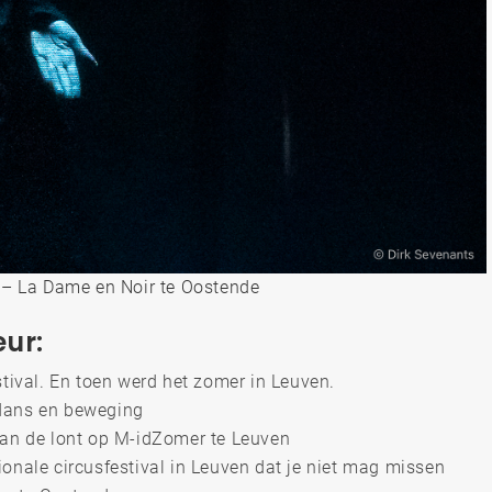
t – La Dame en Noir te Oostende
eur:
stival. En toen werd het zomer in Leuven.
 dans en beweging
aan de lont op M-idZomer te Leuven
ionale circusfestival in Leuven dat je niet mag missen