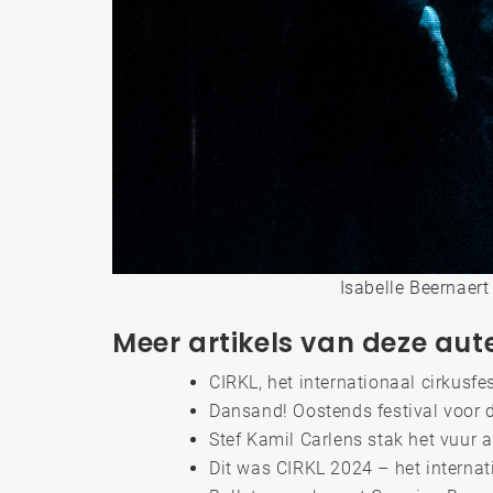
Isabelle Beernaer
Meer artikels van deze aut
CIRKL, het internationaal cirkusfe
Dansand! Oostends festival voor
Stef Kamil Carlens stak het vuur 
Dit was CIRKL 2024 – het internat