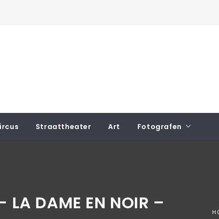
ircus
Straattheater
Art
Fotografen
– LA DAME EN NOIR –
H