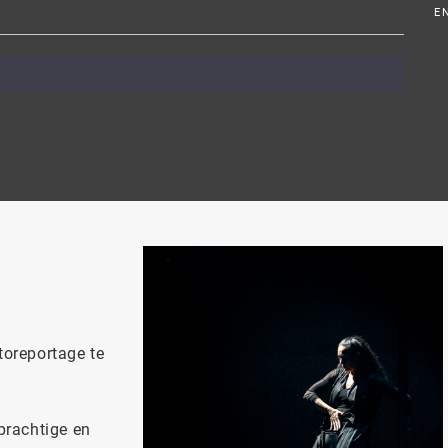
E
toreportage te
prachtige en