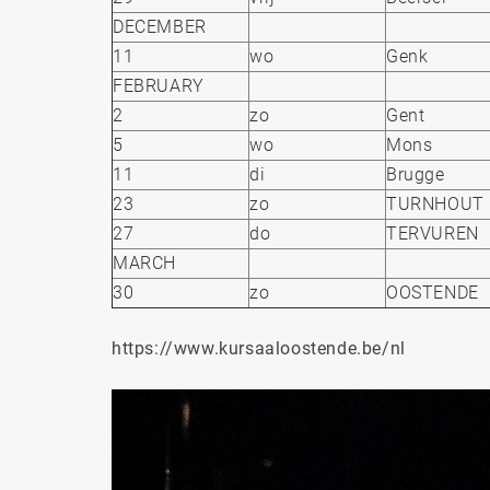
DECEMBER
11
wo
Genk
FEBRUARY
2
zo
Gent
5
wo
Mons
11
di
Brugge
23
zo
TURNHOUT
27
do
TERVUREN
MARCH
30
zo
OOSTENDE
https://www.kursaaloostende.be/nl