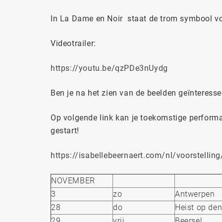
In La Dame en Noir staat de trom symbool vo
Videotrailer:
https://youtu.be/qzPDe3nUydg
Ben je na het zien van de beelden geïnteress
Op volgende link kan je toekomstige performa
gestart!
https://isabellebeernaert.com/nl/voorstelling
NOVEMBER
3
zo
Antwerpen
28
do
Heist op den
29
vrij
Beersel