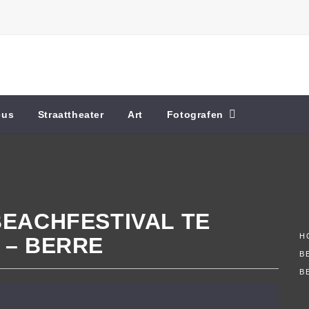
cus
Straattheater
Art
Fotografen
BEACHFESTIVAL TE
H
 – BERRE
B
B