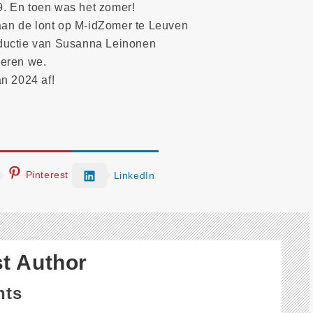
. En toen was het zomer!
 aan de lont op M-idZomer te Leuven
ductie van Susanna Leinonen
vieren we.
n 2024 af!
Pinterest
LinkedIn
t Author
nts