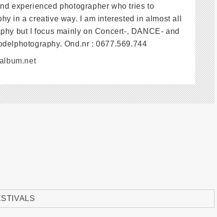
and experienced photographer who tries to
y in a creative way. I am interested in almost all
aphy but I focus mainly on Concert-, DANCE- and
odelphotography. Ond.nr : 0677.569.744
jalbum.net
ESTIVALS