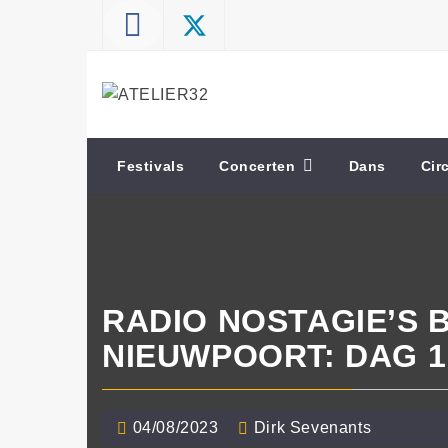
Skip
to
content
ATELIER32
Performing Arts – Sound & Vision
Festivals
Concerten
Dans
Cir
RADIO NOSTAGIE’S 
NIEUWPOORT: DAG 1
04/08/2023
Dirk Sevenants