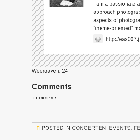
I am a passionate 
approach photograph
aspects of photogr
“theme-oriented” m
http://eas007.
Weergaven: 24
Comments
comments
POSTED IN
CONCERTEN
,
EVENTS
,
F