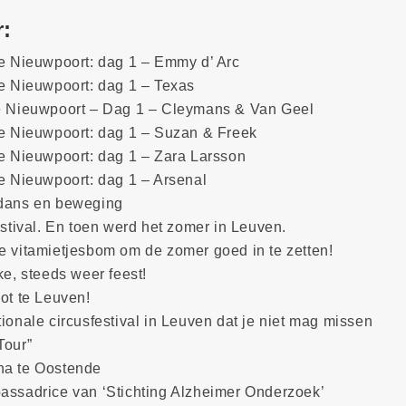
r:
te Nieuwpoort: dag 1 – Emmy d’ Arc
te Nieuwpoort: dag 1 – Texas
te Nieuwpoort – Dag 1 – Cleymans & Van Geel
te Nieuwpoort: dag 1 – Suzan & Freek
te Nieuwpoort: dag 1 – Zara Larsson
te Nieuwpoort: dag 1 – Arsenal
 dans en beweging
estival. En toen werd het zomer in Leuven.
e vitamietjesbom om de zomer goed in te zetten!
ke, steeds weer feest!
ot te Leuven!
ionale circusfestival in Leuven dat je niet mag missen
Tour”
na te Oostende
assadrice van ‘Stichting Alzheimer Onderzoek’