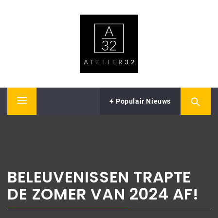
Skip
ATELIER32
to
content
Performing Arts – Sound & Vision
Populair Nieuws
Primary
Menu
BELEUVENISSEN TRAPTE
DE ZOMER VAN 2024 AF!