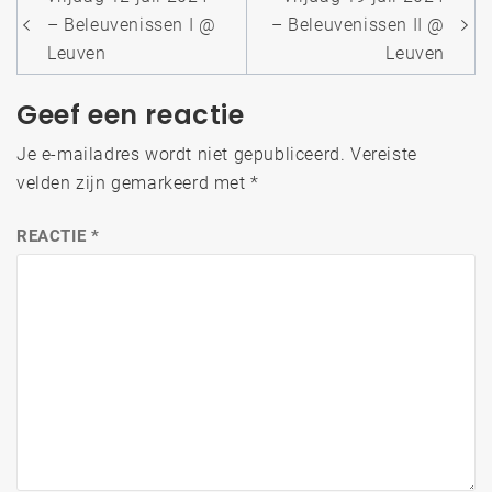
navigatie
– Beleuvenissen I @
– Beleuvenissen II @
Leuven
Leuven
Geef een reactie
Je e-mailadres wordt niet gepubliceerd.
Vereiste
velden zijn gemarkeerd met
*
REACTIE
*