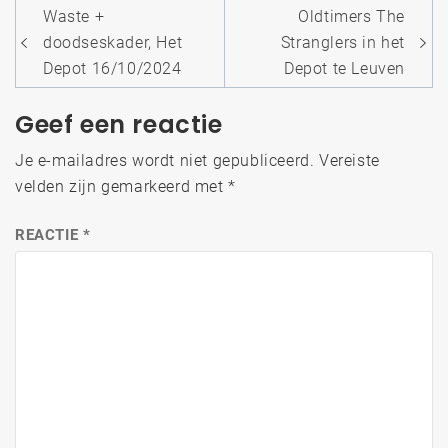
Bericht
Waste +
Oldtimers The
navigatie
doodseskader, Het
Stranglers in het
Depot 16/10/2024
Depot te Leuven
Geef een reactie
Je e-mailadres wordt niet gepubliceerd.
Vereiste
velden zijn gemarkeerd met
*
REACTIE
*