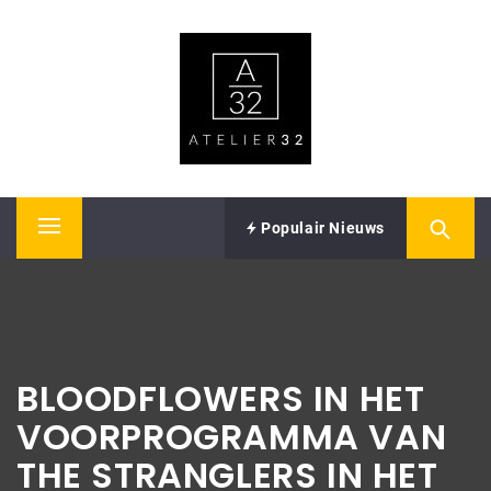
Skip
ATELIER32
to
content
Performing Arts – Sound & Vision
Populair Nieuws
Primary
Menu
BLOODFLOWERS IN HET
VOORPROGRAMMA VAN
THE STRANGLERS IN HET