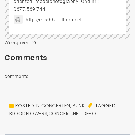
oriented” modelphotography. Ond.nr :
0677.569.744
http://eas007.jalbum.net
Weergaven: 26
Comments
comments
POSTED IN
CONCERTEN
,
PUNK
TAGGED
BLOODFLOWERS
,
CONCERT
,
HET DEPOT