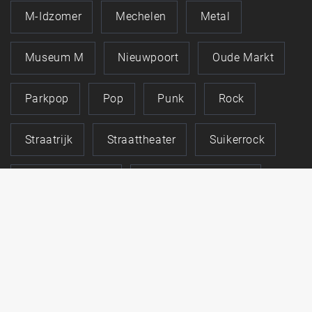
M-Idzomer
Mechelen
Metal
Museum M
Nieuwpoort
Oude Markt
Parkpop
Pop
Punk
Rock
Straatrijk
Straattheater
Suikerrock
Zomer In Linden
Zomerse Dinsdagen
Zomer Van Mechelen