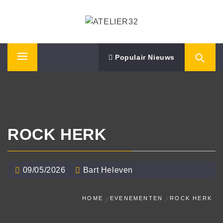
Skip
ATELIER32
to
content
Performing Arts – Sound & Vision
Populair Nieuws
Primary
Menu
ROCK HERK
09/05/2026
Bart Heleven
HOME
EVENEMENTEN
ROCK HERK