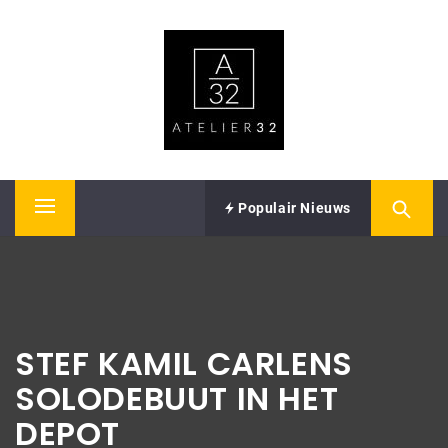
Skip
ATELIER32
to
content
Performing Arts – Sound & Vision
Populair Nieuws
Primary
Menu
STEF KAMIL CARLENS
SOLODEBUUT IN HET
DEPOT