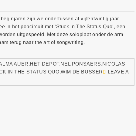
beginjaren zijn we ondertussen al vijfentwintig jaar
ee in het popcircuit met ‘Stuck In The Status Quo’, een
 worden uitgespeeld. Met deze soloplaat onder de arm
aam terug naar the art of songwriting.
ALMA AUER
,
HET DEPOT
,
NEL PONSAERS
,
NICOLAS
CK IN THE STATUS QUO
,
WIM DE BUSSER
LEAVE A