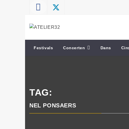
Skip
to
content
ATELIER32
Performing Arts – Sound & Vision
Festivals
Concerten
Dans
Cir
TAG:
NEL PONSAERS