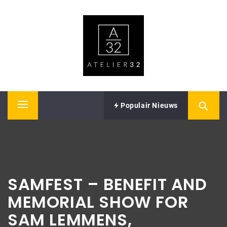
Skip
ATELIER32
to
content
Performing Arts – Sound & Vision
Populair Nieuws
Primary
Menu
SAMFEST – BENEFIT AND
MEMORIAL SHOW FOR
SAM LEMMENS,