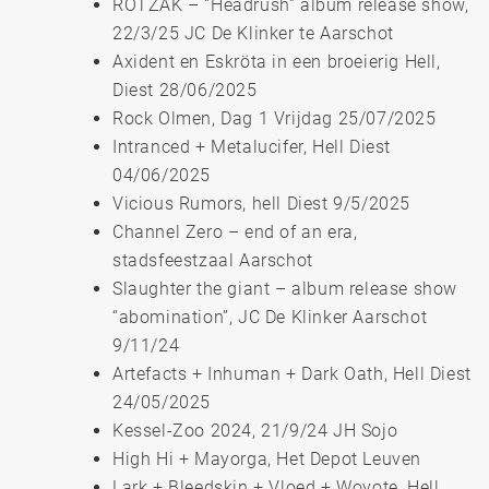
ROTZAK – “Headrush” album release show,
22/3/25 JC De Klinker te Aarschot
Axident en Eskröta in een broeierig Hell,
Diest 28/06/2025
Rock Olmen, Dag 1 Vrijdag 25/07/2025
Intranced + Metalucifer, Hell Diest
04/06/2025
Vicious Rumors, hell Diest 9/5/2025
Channel Zero – end of an era,
stadsfeestzaal Aarschot
Slaughter the giant – album release show
“abomination”, JC De Klinker Aarschot
9/11/24
Artefacts + Inhuman + Dark Oath, Hell Diest
24/05/2025
Kessel-Zoo 2024, 21/9/24 JH Sojo
High Hi + Mayorga, Het Depot Leuven
Lark + Bleedskin + Vloed + Woyote, Hell