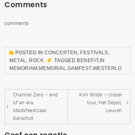
Comments
comments
POSTED IN
CONCERTEN
,
FESTIVALS
,
METAL
,
ROCK
TAGGED
BENEFIT
,
IN
MEMORIAM
,
MEMORIAL
,
SAMFEST
,
WESTERLO
Bericht
Channel Zero – end
Kim Wilde – closer
navigatie
of an era,
tour, Het Depot,
stadsfeestzaal
Leuven
Aarschot