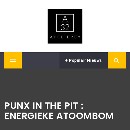
Skip
ATELIER32
to
content
Performing Arts – Sound & Vision
Populair Nieuws
Primary
Menu
PUNX IN THE PIT :
ENERGIEKE ATOOMBOM