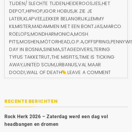
TIJDEN/ SLECHTE TIJDEN
,
HEIDEROOSJES
,
HET
DEPOT
,
HIPHOP
,
IGOR HOBUS
,
IK ZIE JE
LATER
,
KLAPVEE
,
LEKKER BELANGRIJK
,
LEMMY
KILMISTER
,
MADAMMEN MET EEN BONTJAS
,
MARCO
ROELOFS
,
MONDHARMONICA
,
MOSH
PITS
,
MOSHEN
,
MÖTORHEAD
,
O.P.A
,
OFFSPRING
,
PENNYWI
DAY IN BOSNIA
,
SINEMA
,
STAGEDIVERS
,
TERING
TYFUS TAKKETRUT
,
THE MISFITS
,
TIME IS TICKING
AWAY
,
UNITED SCUM
,
URBANUS
,
VAL MAAR
DOOD!
,
WALL OF DEATH
LEAVE A COMMENT
RECENTE BERICHTEN
Rock Herk 2026 – Zaterdag werd een dag vol
headbangen en dromen