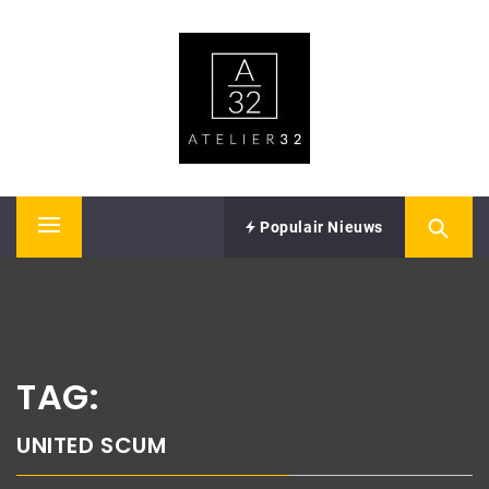
Skip
ATELIER32
to
content
Performing Arts – Sound & Vision
Populair Nieuws
Primary
Menu
TAG:
UNITED SCUM