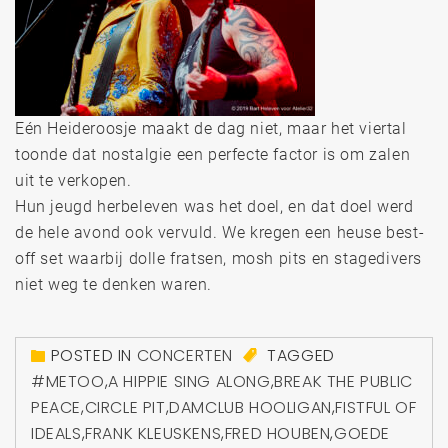
Eén Heideroosje maakt de dag niet, maar het viertal
toonde dat nostalgie een perfecte factor is om zalen
uit te verkopen.
Hun jeugd herbeleven was het doel, en dat doel werd
de hele avond ook vervuld. We kregen een heuse best-
off set waarbij dolle fratsen, mosh pits en stagedivers
niet weg te denken waren.
POSTED IN
CONCERTEN
TAGGED
#METOO
,
A HIPPIE SING ALONG
,
BREAK THE PUBLIC
PEACE
,
CIRCLE PIT
,
DAMCLUB HOOLIGAN
,
FISTFUL OF
IDEALS
,
FRANK KLEUSKENS
,
FRED HOUBEN
,
GOEDE