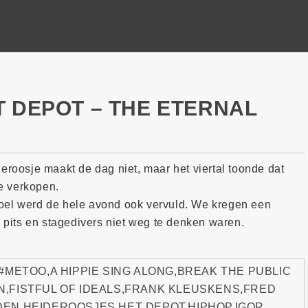
T DEPOT – THE ETERNAL
eroosje maakt de dag niet, maar het viertal toonde dat
te verkopen.
oel werd de hele avond ook vervuld. We kregen een
h pits en stagedivers niet weg te denken waren.
#METOO
,
A HIPPIE SING ALONG
,
BREAK THE PUBLIC
N
,
FISTFUL OF IDEALS
,
FRANK KLEUSKENS
,
FRED
DEN
,
HEIDEROOSJES
,
HET DEPOT
,
HIPHOP
,
IGOR