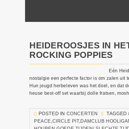
HEIDEROOSJES IN HE
ROCKING POPPIES
Eén Heid
nostalgie een perfecte factor is om zalen uit 
Hun jeugd herbeleven was het doel, en dat d
heuse best-off set waarbij dolle fratsen, mos
POSTED IN
CONCERTEN
TAGGED
PEACE
,
CIRCLE PIT
,
DAMCLUB HOOLIGA
HOUBEN
,
GOEDE TIJDEN/ SLECHTE TIJ