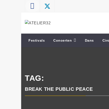
Skip
to
content
ATELIER32
Performing Arts – Sound & Vision
Festivals
Concerten
Dans
Cir
TAG:
BREAK THE PUBLIC PEACE