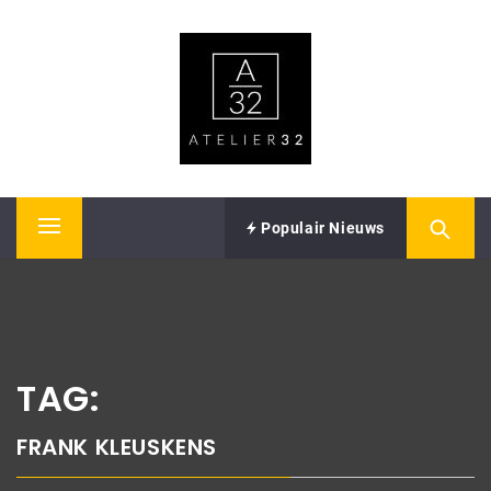
Skip
ATELIER32
to
content
Performing Arts – Sound & Vision
Populair Nieuws
Primary
Menu
TAG:
FRANK KLEUSKENS