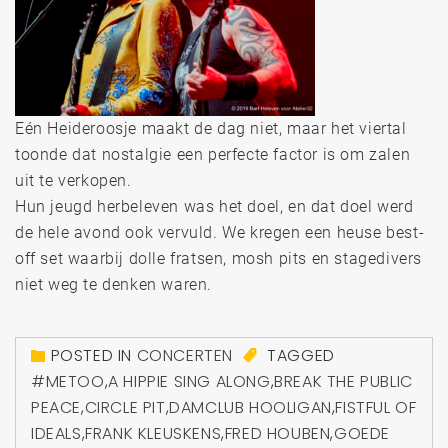
Eén Heideroosje maakt de dag niet, maar het viertal
toonde dat nostalgie een perfecte factor is om zalen
uit te verkopen.
Hun jeugd herbeleven was het doel, en dat doel werd
de hele avond ook vervuld. We kregen een heuse best-
off set waarbij dolle fratsen, mosh pits en stagedivers
niet weg te denken waren.
POSTED IN
CONCERTEN
TAGGED
#METOO
,
A HIPPIE SING ALONG
,
BREAK THE PUBLIC
PEACE
,
CIRCLE PIT
,
DAMCLUB HOOLIGAN
,
FISTFUL OF
IDEALS
,
FRANK KLEUSKENS
,
FRED HOUBEN
,
GOEDE