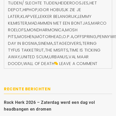
TIJDEN/ SLECHTE TIJDEN
,
HEIDEROOSJES
,
HET
DEPOT
,
HIPHOP
,
IGOR HOBUS
,
IK ZIE JE
LATER
,
KLAPVEE
,
LEKKER BELANGRIJK
,
LEMMY
KILMISTER
,
MADAMMEN MET EEN BONTJAS
,
MARCO
ROELOFS
,
MONDHARMONICA
,
MOSH
PITS
,
MOSHEN
,
MÖTORHEAD
,
O.P.A
,
OFFSPRING
,
PENNYWI
DAY IN BOSNIA
,
SINEMA
,
STAGEDIVERS
,
TERING
TYFUS TAKKETRUT
,
THE MISFITS
,
TIME IS TICKING
AWAY
,
UNITED SCUM
,
URBANUS
,
VAL MAAR
DOOD!
,
WALL OF DEATH
LEAVE A COMMENT
RECENTE BERICHTEN
Rock Herk 2026 – Zaterdag werd een dag vol
headbangen en dromen