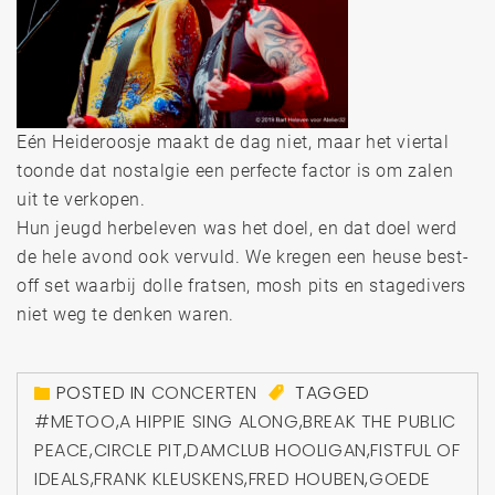
Eén Heideroosje maakt de dag niet, maar het viertal
toonde dat nostalgie een perfecte factor is om zalen
uit te verkopen.
Hun jeugd herbeleven was het doel, en dat doel werd
de hele avond ook vervuld. We kregen een heuse best-
off set waarbij dolle fratsen, mosh pits en stagedivers
niet weg te denken waren.
POSTED IN
CONCERTEN
TAGGED
#METOO
,
A HIPPIE SING ALONG
,
BREAK THE PUBLIC
PEACE
,
CIRCLE PIT
,
DAMCLUB HOOLIGAN
,
FISTFUL OF
IDEALS
,
FRANK KLEUSKENS
,
FRED HOUBEN
,
GOEDE