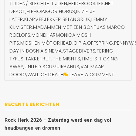
TIJDEN/ SLECHTE TIJDEN
,
HEIDEROOSJES
,
HET
DEPOT
,
HIPHOP
,
IGOR HOBUS
,
IK ZIE JE
LATER
,
KLAPVEE
,
LEKKER BELANGRIJK
,
LEMMY
KILMISTER
,
MADAMMEN MET EEN BONTJAS
,
MARCO
ROELOFS
,
MONDHARMONICA
,
MOSH
PITS
,
MOSHEN
,
MÖTORHEAD
,
O.P.A
,
OFFSPRING
,
PENNYWI
DAY IN BOSNIA
,
SINEMA
,
STAGEDIVERS
,
TERING
TYFUS TAKKETRUT
,
THE MISFITS
,
TIME IS TICKING
AWAY
,
UNITED SCUM
,
URBANUS
,
VAL MAAR
DOOD!
,
WALL OF DEATH
LEAVE A COMMENT
RECENTE BERICHTEN
Rock Herk 2026 – Zaterdag werd een dag vol
headbangen en dromen