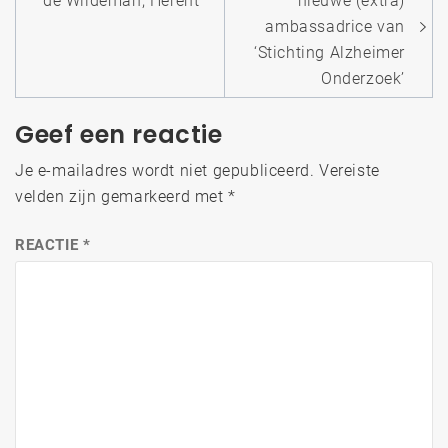
navigatie
de Wildeman, Herent
nieuwe (extra)
ambassadrice van
‘Stichting Alzheimer
Onderzoek’
Geef een reactie
Je e-mailadres wordt niet gepubliceerd.
Vereiste
velden zijn gemarkeerd met
*
REACTIE
*