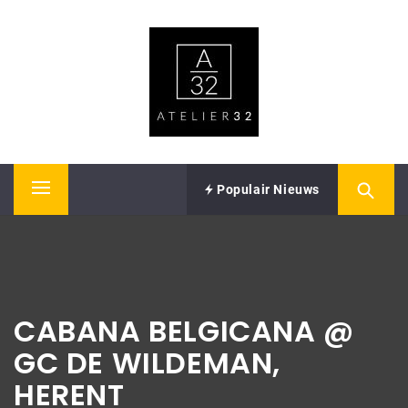
Skip
ATELIER32
to
content
Performing Arts – Sound & Vision
Populair Nieuws
Primary
Menu
CABANA BELGICANA @
GC DE WILDEMAN,
HERENT