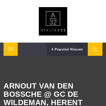
Skip
ATELIER32
to
content
Performing Arts – Sound & Vision
Populair Nieuws
Primary
Menu
ARNOUT VAN DEN
BOSSCHE @ GC DE
WILDEMAN, HERENT