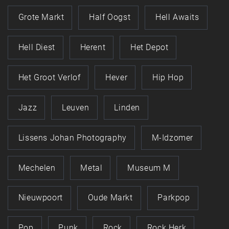
Grote Markt
Half Oogst
Hell Awaits
Hell Diest
Herent
Het Depot
Het Groot Verlof
Hever
Hip Hop
Jazz
Leuven
Linden
Lissens Johan Photography
M-Idzomer
Mechelen
Metal
Museum M
Nieuwpoort
Oude Markt
Parkpop
Pop
Punk
Rock
Rock Herk