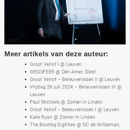
Meer artikels van deze auteur:
Groot Verlof I @ Leuven
WEGSFEER @ Den Amer, Diest
Groot Verlof – Beleuvenissen II @ Leuven
Vrijdag 26 juli 2024 – Beleuvenissen III @
Leuven
Paul Michiels @ Zomer in Linden
Groot Verlof – Beleuvenissen I @ Leuven
Kate Ryan @ Zomer in Linden
The Bootleg Eighties @ GC de Wildeman,