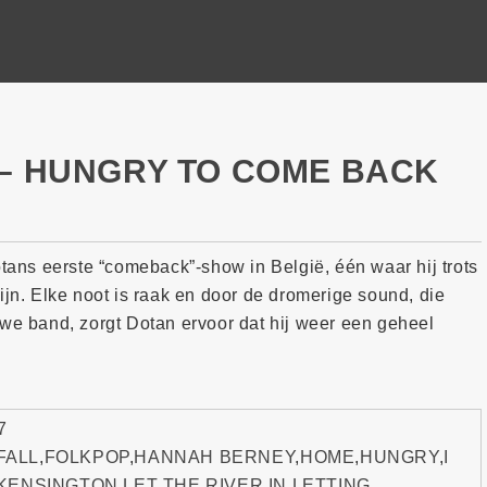
 – HUNGRY TO COME BACK
tans eerste “comeback”-show in België, één waar hij trots
jn. Elke noot is raak en door de dromerige sound, die
uwe band, zorgt Dotan ervoor dat hij weer een geheel
7
FALL
,
FOLKPOP
,
HANNAH BERNEY
,
HOME
,
HUNGRY
,
I
KENSINGTON
,
LET THE RIVER IN
,
LETTING