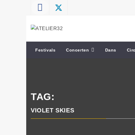
Skip
to
content
ATELIER32
Performing Arts – Sound & Vision
Festivals
Concerten
Dans
Cir
TAG:
VIOLET SKIES