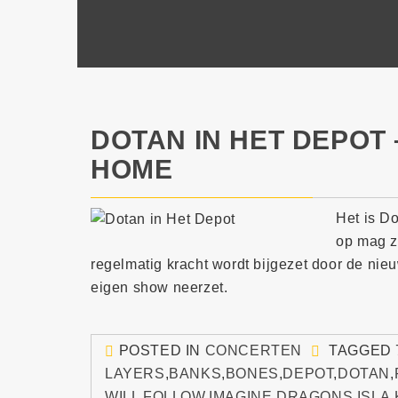
DOTAN IN HET DEPOT
HOME
Het is Do
op mag zi
regelmatig kracht wordt bijgezet door de nie
eigen show neerzet.
POSTED IN
CONCERTEN
TAGGED
LAYERS
,
BANKS
,
BONES
,
DEPOT
,
DOTAN
,
WILL FOLLOW
,
IMAGINE DRAGONS
,
ISLA
,