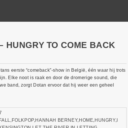
 – HUNGRY TO COME BACK
tans eerste “comeback”-show in België, één waar hij trots
jn. Elke noot is raak en door de dromerige sound, die
uwe band, zorgt Dotan ervoor dat hij weer een geheel
7
FALL
,
FOLKPOP
,
HANNAH BERNEY
,
HOME
,
HUNGRY
,
I
KENSINGTON
,
LET THE RIVER IN
,
LETTING