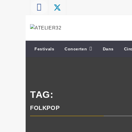
Skip
to
content
ATELIER32
Performing Arts – Sound & Vision
Festivals
Concerten
Dans
Cir
TAG:
FOLKPOP