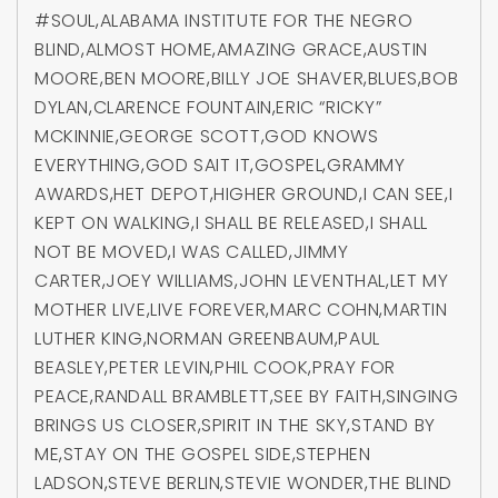
#SOUL
,
ALABAMA INSTITUTE FOR THE NEGRO
BLIND
,
ALMOST HOME
,
AMAZING GRACE
,
AUSTIN
MOORE
,
BEN MOORE
,
BILLY JOE SHAVER
,
BLUES
,
BOB
DYLAN
,
CLARENCE FOUNTAIN
,
ERIC “RICKY”
MCKINNIE
,
GEORGE SCOTT
,
GOD KNOWS
EVERYTHING
,
GOD SAIT IT
,
GOSPEL
,
GRAMMY
AWARDS
,
HET DEPOT
,
HIGHER GROUND
,
I CAN SEE
,
I
KEPT ON WALKING
,
I SHALL BE RELEASED
,
I SHALL
NOT BE MOVED
,
I WAS CALLED
,
JIMMY
CARTER
,
JOEY WILLIAMS
,
JOHN LEVENTHAL
,
LET MY
MOTHER LIVE
,
LIVE FOREVER
,
MARC COHN
,
MARTIN
LUTHER KING
,
NORMAN GREENBAUM
,
PAUL
BEASLEY
,
PETER LEVIN
,
PHIL COOK
,
PRAY FOR
PEACE
,
RANDALL BRAMBLETT
,
SEE BY FAITH
,
SINGING
BRINGS US CLOSER
,
SPIRIT IN THE SKY
,
STAND BY
ME
,
STAY ON THE GOSPEL SIDE
,
STEPHEN
LADSON
,
STEVE BERLIN
,
STEVIE WONDER
,
THE BLIND