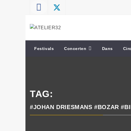
Skip
to
content
ATELIER32
Performing Arts – Sound & Vision
Festivals
Concerten
Dans
Cir
TAG:
#JOHAN DRIESMANS #BOZAR #BI