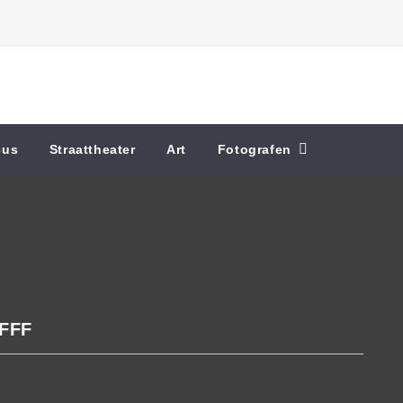
cus
Straattheater
Art
Fotografen
FFF