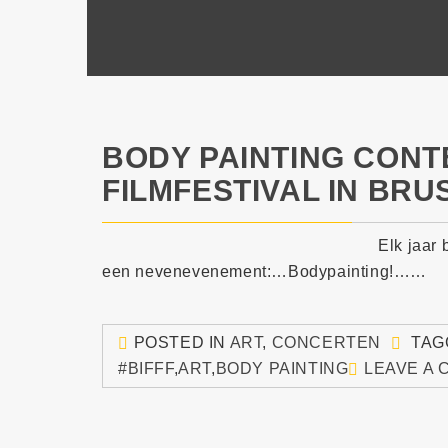
BODY PAINTING CONTE
FILMFESTIVAL IN BRU
Elk jaar 
een nevenevenement:…Bodypainting!……
POSTED IN
ART
,
CONCERTEN
TAG
#BIFFF
,
ART
,
BODY PAINTING
LEAVE A