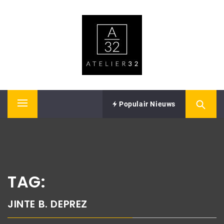
Skip
ATELIER32
to
content
Performing Arts – Sound & Vision
Populair Nieuws
Primary
Menu
TAG:
JINTE B. DEPREZ