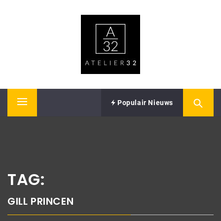
Skip
ATELIER32
to
content
Performing Arts – Sound & Vision
Populair Nieuws
Primary
Menu
TAG:
GILL PRINCEN