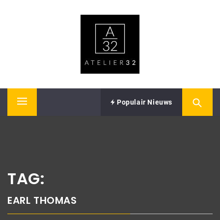
Skip
ATELIER32
to
content
Performing Arts – Sound & Vision
Populair Nieuws
Primary
Menu
TAG:
EARL THOMAS