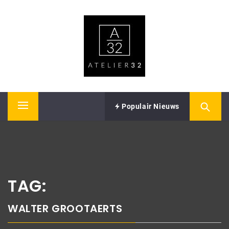
Skip
ATELIER32
to
content
Performing Arts – Sound & Vision
Populair Nieuws
Primary
Menu
TAG:
WALTER GROOTAERTS