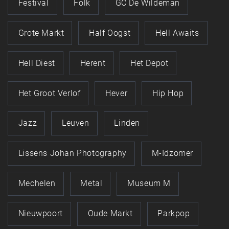
Festival
Folk
GC De Wildeman
Grote Markt
Half Oogst
Hell Awaits
Hell Diest
Herent
Het Depot
Het Groot Verlof
Hever
Hip Hop
Jazz
Leuven
Linden
Lissens Johan Photography
M-Idzomer
Mechelen
Metal
Museum M
Nieuwpoort
Oude Markt
Parkpop