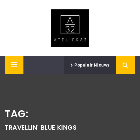
Skip
ATELIER32
to
content
Performing Arts – Sound & Vision
Populair Nieuws
Primary
Menu
TAG:
TRAVELLIN' BLUE KINGS