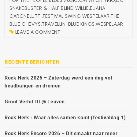
FOR THE PEOPLE
,
BLUESMUSIC
,
CW AYON TRIO
,
DC
SNAKEBUSTER & HALF BLIND WILLIE
,
ELIANA
CARGNELUTTI
,
FESTIVAL
,
SWING WESPELAAR
,
THE
BLUE CHEVYS
,
TRAVELLIN' BLUE KINGS
,
WESPELAAR
LEAVE A COMMENT
RECENTE BERICHTEN
Rock Herk 2026 – Zaterdag werd een dag vol
headbangen en dromen
Groot Verlof III @ Leuven
Rock Herk : Waar alles samen komt (festivaldag 1)
Rock Herk Encore 2026 – Dit smaakt naar meer