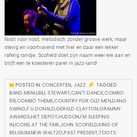
Noot voor noot, melodisch zonder groove werk, maar
stevig en voortvarend met hier en daar een lekker
rafelig randje. Scofield doet zijn naam weer ere aan en
blijft een te koesteren parel in jazz-land!
POSTED IN
CONCERTEN
,
JAZZ
TAGGED
BAND MENU
,
BILL STEWART
,
CAN'T DANCE
,
COMBO
66
,
COMBO THEME
,
COUNTRY FOR OLD MEN
,
DANG
SWING
,
F U DONALD
,
GERALD CLAYTON
,
GRAMMY
AWARDS
,
HET DEPOT
,
HUDSON
,
I'M SLEEPING
IN
,
ICONS AT THE FAIR
,
JOHN SCOFIELD
,
KING OF
BELGIUM
,
NEW WALTZO
,
PAST PRESENT
,
TOOTS