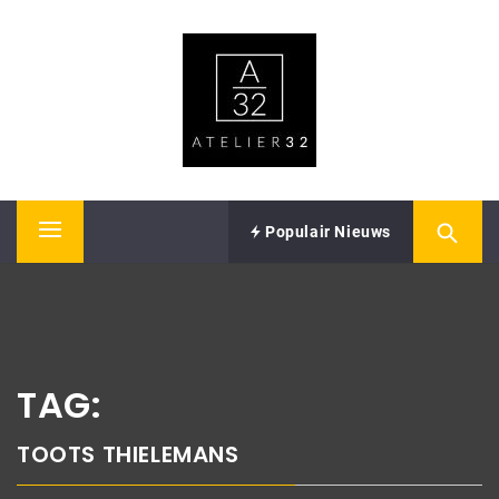
Skip
ATELIER32
to
content
Performing Arts – Sound & Vision
Populair Nieuws
Primary
Menu
TAG:
TOOTS THIELEMANS