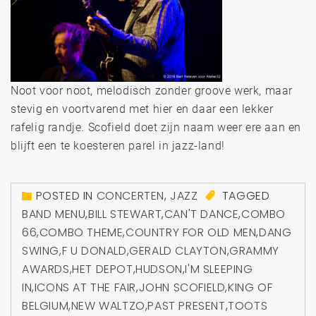
Noot voor noot, melodisch zonder groove werk, maar
stevig en voortvarend met hier en daar een lekker
rafelig randje. Scofield doet zijn naam weer ere aan en
blijft een te koesteren parel in jazz-land!
POSTED IN
CONCERTEN
,
JAZZ
TAGGED
BAND MENU
,
BILL STEWART
,
CAN'T DANCE
,
COMBO
66
,
COMBO THEME
,
COUNTRY FOR OLD MEN
,
DANG
SWING
,
F U DONALD
,
GERALD CLAYTON
,
GRAMMY
AWARDS
,
HET DEPOT
,
HUDSON
,
I'M SLEEPING
IN
,
ICONS AT THE FAIR
,
JOHN SCOFIELD
,
KING OF
BELGIUM
,
NEW WALTZO
,
PAST PRESENT
,
TOOTS