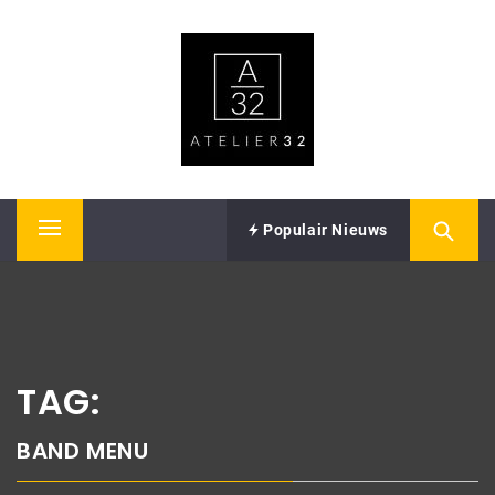
Skip
ATELIER32
to
content
Performing Arts – Sound & Vision
Populair Nieuws
Primary
Menu
TAG:
BAND MENU