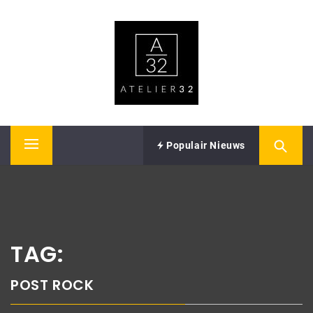
Skip
ATELIER32
to
content
Performing Arts – Sound & Vision
Populair Nieuws
Primary
Menu
TAG:
POST ROCK