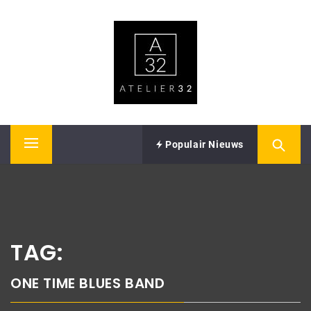
Skip
ATELIER32
to
content
Performing Arts – Sound & Vision
Populair Nieuws
Primary
Menu
TAG:
ONE TIME BLUES BAND