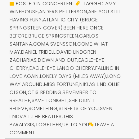
POSTED IN
CONCERTEN
TAGGED
AMY
WINEHOUSE
,
ANDERS PETTERSON
,
ARE YOU STILL
HAVING FUN?
,
ATLANTIC CITY (BRUCE
SPRINGSTEEN COVER)
,
BEEN HERE ONCE
BEFORE
,
BRUCE SPRINGSTEEN
,
CARLOS
SANTANA
,
COMA SVENSSON
,
COME WHAT
MAY
,
DANIEL FRIDELL
,
DAVID LINDGREN
ZACHARIAS
,
DOWN AND OUT
,
EAGLE-EYE
CHERRY
,
EAGLE-EYE LANOO CHERRY
,
FALLING IN
LOVE AGAIN
,
LONELY DAYS (MILES AWAY)
,
LONG
WAY AROUND
,
MISS FORTUNE
,
NIKLAS LIND
,
OLLIE
OLSON
,
OTIS REDDING
,
REMEMBER TO
BREATHE
,
SAVE TONIGHT
,
SHE DIDN'T
BELIEVE
,
SOMETHING
,
STREETS OF YOU
,
SVEN
LINDVALL
,
THE BEATLES
,
THIS
PARALYSIS
,
TOGETHER
,
UP TO YOU
LEAVE A
COMMENT