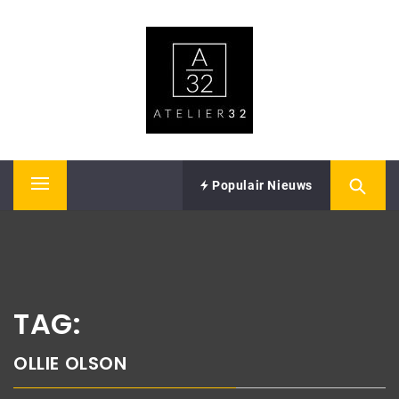
Skip
ATELIER32
to
content
Performing Arts – Sound & Vision
Populair Nieuws
Primary
Menu
TAG:
OLLIE OLSON