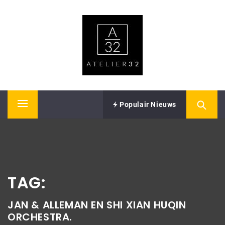
Skip
ATELIER32
to
content
Performing Arts – Sound & Vision
Populair Nieuws
Primary
Menu
TAG:
JAN & ALLEMAN EN SHI XIAN HUQIN
ORCHESTRA.