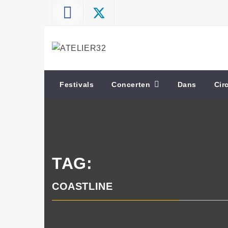
Skip
to
content
ATELIER32
Performing Arts – Sound & Vision
Festivals
Concerten
Dans
Cir
TAG:
COASTLINE