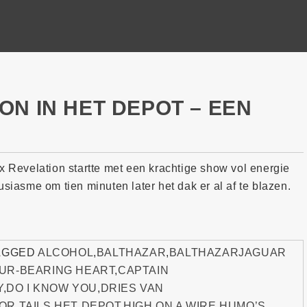
ON IN HET DEPOT – EEN
x Revelation startte met een krachtige show vol energie
siasme om tien minuten later het dak er al af te blazen.
AGGED
ALCOHOL
,
BALTHAZAR
,
BALTHAZARJAGUAR
UR-BEARING HEART
,
CAPTAIN
Y
,
DO I KNOW YOU
,
DRIES VAN
OR TAILS
,
HET DEPOT
,
HIGH ON A WIRE
,
HUMO’S