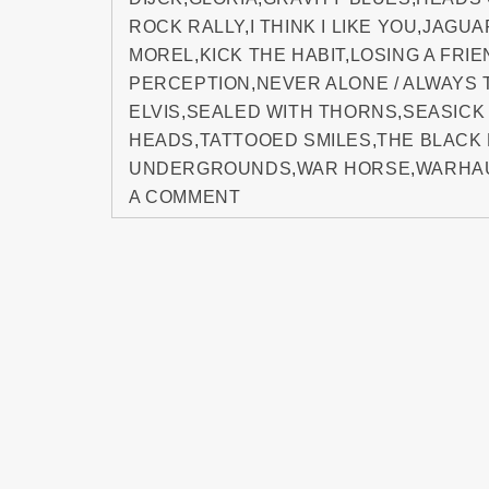
ROCK RALLY
,
I THINK I LIKE YOU
,
JAGUA
MOREL
,
KICK THE HABIT
,
LOSING A FRI
PERCEPTION
,
NEVER ALONE / ALWAYS
ELVIS
,
SEALED WITH THORNS
,
SEASICK
HEADS
,
TATTOOED SMILES
,
THE BLACK
UNDERGROUNDS
,
WAR HORSE
,
WARHA
A COMMENT