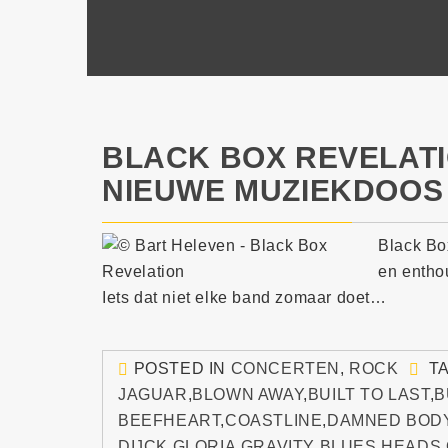
BLACK BOX REVELATI
NIEUWE MUZIEKDOOS
Black Bo
en enthou
Iets dat niet elke band zomaar doet…
POSTED IN
CONCERTEN
,
ROCK
T
JAGUAR
,
BLOWN AWAY
,
BUILT TO LAST
,
B
BEEFHEART
,
COASTLINE
,
DAMNED BOD
DIJCK
,
GLORIA
,
GRAVITY BLUES
,
HEADS 