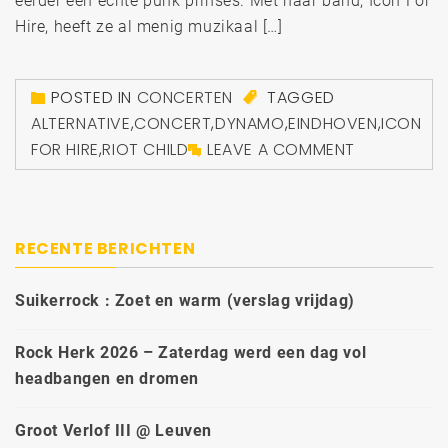
eerder een echte punk prinses. Met haar band, Icon For
Hire, heeft ze al menig muzikaal […]
POSTED IN
CONCERTEN
TAGGED
ALTERNATIVE
,
CONCERT
,
DYNAMO
,
EINDHOVEN
,
ICON
FOR HIRE
,
RIOT CHILD
LEAVE A COMMENT
RECENTE BERICHTEN
Suikerrock : Zoet en warm (verslag vrijdag)
Rock Herk 2026 – Zaterdag werd een dag vol
headbangen en dromen
Groot Verlof III @ Leuven