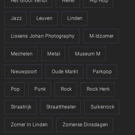
Het Groot Verlof
Hever
Hip Hop
Jazz
Leuven
Linden
Lissens Johan Photography
M-Idzomer
Mechelen
Metal
Museum M
Nieuwpoort
Oude Markt
Parkpop
Pop
Punk
Rock
Rock Herk
Straatrijk
Straattheater
Suikerrock
Zomer In Linden
Zomerse Dinsdagen