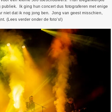
g publiek. Ik ging hun concert dus fotograferen met enige
r niet dat ik nog jong ben. Jong van geest misschien,
jnt. (Lees verder onder de foto’s!)