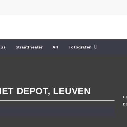
cus
Straattheater
Art
Fotografen
HET DEPOT, LEUVEN
H
D