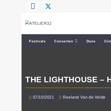
Skip
to
content
ATELIER32
Performing Arts – Sound & Vision
Festivals
Concerten
Dans
Cir
THE LIGHTHOUSE – 
07/10/2021
Roeland Van de Velde