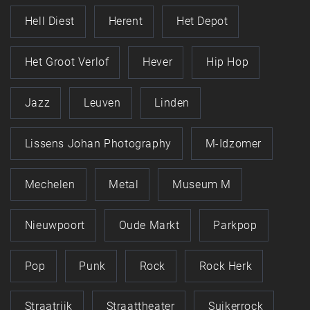
Hell Diest
Herent
Het Depot
Het Groot Verlof
Hever
Hip Hop
Jazz
Leuven
Linden
Lissens Johan Photography
M-Idzomer
Mechelen
Metal
Museum M
Nieuwpoort
Oude Markt
Parkpop
Pop
Punk
Rock
Rock Herk
Straatrijk
Straattheater
Suikerrock