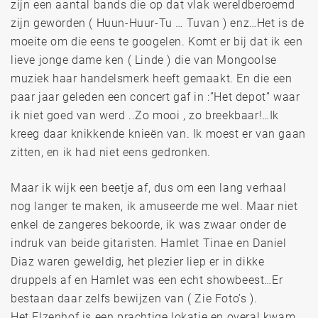
zijn een aantal bands die op dat vlak wereldberoemd
zijn geworden ( Huun-Huur-Tu … Tuvan ) enz…Het is de
moeite om die eens te googelen. Komt er bij dat ik een
lieve jonge dame ken ( Linde ) die van Mongoolse
muziek haar handelsmerk heeft gemaakt. En die een
paar jaar geleden een concert gaf in :”Het depot” waar
ik niet goed van werd ..Zo mooi , zo breekbaar!…Ik
kreeg daar knikkende knieën van. Ik moest er van gaan
zitten, en ik had niet eens gedronken.
Maar ik wijk een beetje af, dus om een lang verhaal
nog langer te maken, ik amuseerde me wel. Maar niet
enkel de zangeres bekoorde, ik was zwaar onder de
indruk van beide gitaristen. Hamlet Tinae en Daniel
Diaz waren geweldig, het plezier liep er in dikke
druppels af en Hamlet was een echt showbeest…Er
bestaan daar zelfs bewijzen van ( Zie Foto’s ).
Het Elzenhof is een prachtige lokatie en overal kwam