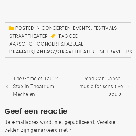
POSTED IN
CONCERTEN
,
EVENTS
,
FESTIVALS
,
STRAATTHEATER
TAGGED
AARSCHOT
,
CONCERTS
,
FABULAE
DRAMATIS
,
FANTASY
,
STRAATTHEATER
,
TIMETRAVELERS
Bericht
The Game of Tau: 2
Dead Can Dance :
navigatie
Step in Theatrium
music for sensitive
Mechelen
souls.
Geef een reactie
Je e-mailadres wordt niet gepubliceerd.
Vereiste
velden zijn gemarkeerd met
*