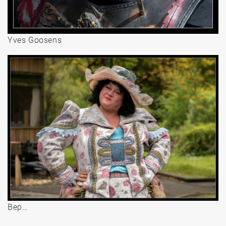
Yves Goosens
Bep…