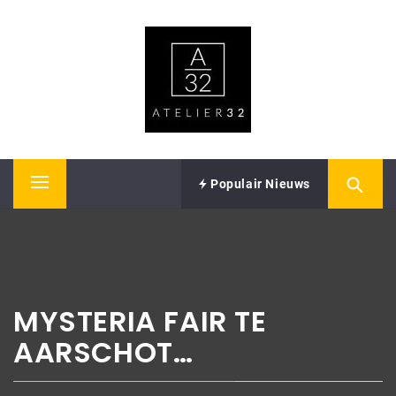
Skip
ATELIER32
to
content
Performing Arts – Sound & Vision
Populair Nieuws
Primary
Menu
MYSTERIA FAIR TE
AARSCHOT…