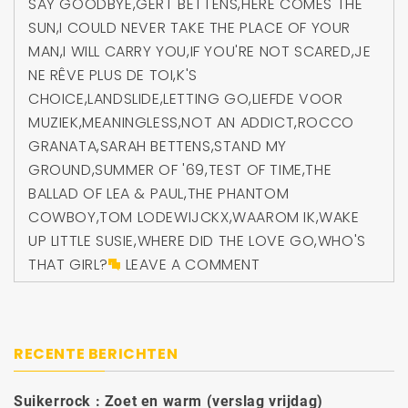
SAY GOODBYE
,
GERT BETTENS
,
HERE COMES THE
SUN
,
I COULD NEVER TAKE THE PLACE OF YOUR
MAN
,
I WILL CARRY YOU
,
IF YOU'RE NOT SCARED
,
JE
NE RÊVE PLUS DE TOI
,
K'S
CHOICE
,
LANDSLIDE
,
LETTING GO
,
LIEFDE VOOR
MUZIEK
,
MEANINGLESS
,
NOT AN ADDICT
,
ROCCO
GRANATA
,
SARAH BETTENS
,
STAND MY
GROUND
,
SUMMER OF '69
,
TEST OF TIME
,
THE
BALLAD OF LEA & PAUL
,
THE PHANTOM
COWBOY
,
TOM LODEWIJCKX
,
WAAROM IK
,
WAKE
UP LITTLE SUSIE
,
WHERE DID THE LOVE GO
,
WHO'S
THAT GIRL?
LEAVE A COMMENT
RECENTE BERICHTEN
Suikerrock : Zoet en warm (verslag vrijdag)