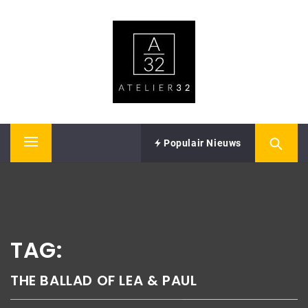
Skip
ATELIER32
to
content
Performing Arts – Sound & Vision
Populair Nieuws
Primary
Menu
TAG:
THE BALLAD OF LEA & PAUL