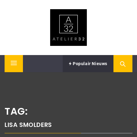
Skip
ATELIER32
to
content
Performing Arts – Sound & Vision
Populair Nieuws
Primary
Menu
TAG:
LISA SMOLDERS