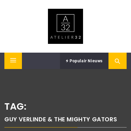
Skip
ATELIER32
to
content
Performing Arts – Sound & Vision
Populair Nieuws
Primary
Menu
TAG:
GUY VERLINDE & THE MIGHTY GATORS