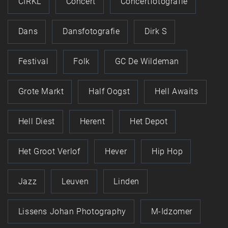
CIRKL
Concert
Concertfotografie
Dans
Dansfotografie
Dirk S
Festival
Folk
GC De Wildeman
Grote Markt
Half Oogst
Hell Awaits
Hell Diest
Herent
Het Depot
Het Groot Verlof
Hever
Hip Hop
Jazz
Leuven
Linden
Lissens Johan Photography
M-Idzomer