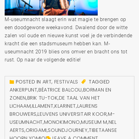
M-useumnacht slaagt erin wat magie te brengen op
een doodgewone weekavond. Dwalend door de witte
zalen vol oude en nieuwe kunst voel je de verbindende
kracht die een stadsmuseum hebben kan. M-
useumnacht 2019 blies ons omver en bracht ons tot
rust. Op naar de volgende editie!
POSTED IN
ART
,
FESTIVALS
TAGGED
ANKERPUNT
,
BÉATRICE BALCOU
,
BORMAN EN
ZONEN
,
BRIK TU-TOK
,
DE TAAL VAN HET
LICHAAM
,
ILLAMENT
,
KLARINET
,
LAURENS
BROUWERS
,
LEUVENS UNIVERSITAIR KOOR
,
M-
USEUMNACHT
,
MONOKIMONO
,
MUSEUM M
,
NEL
AERTS
,
ORIGAMI
,
SOUNDJOURNEY
,
TIBETAANSE
HOORN
,
YOMIQI
LEAVE A COMMENT