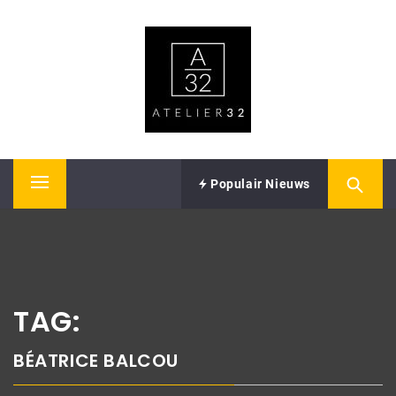
Skip
ATELIER32
to
content
Performing Arts – Sound & Vision
Populair Nieuws
Primary
Menu
TAG:
BÉATRICE BALCOU