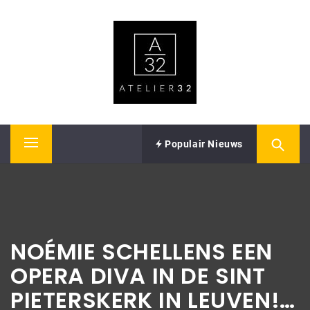
Skip
ATELIER32
to
content
Performing Arts – Sound & Vision
Populair Nieuws
Primary
Menu
NOÉMIE SCHELLENS EEN
OPERA DIVA IN DE SINT
PIETERSKERK IN LEUVEN!…