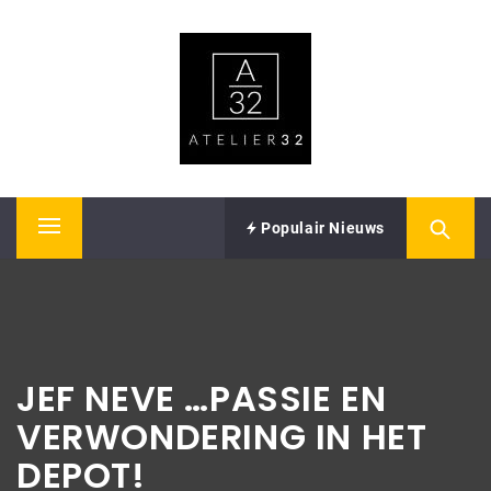
Skip
ATELIER32
to
content
Performing Arts – Sound & Vision
Populair Nieuws
Primary
Menu
JEF NEVE …PASSIE EN
VERWONDERING IN HET
DEPOT!