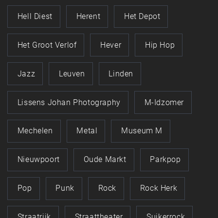
Hell Diest
Herent
Het Depot
Het Groot Verlof
Hever
Hip Hop
Jazz
Leuven
Linden
Lissens Johan Photography
M-Idzomer
Mechelen
Metal
Museum M
Nieuwpoort
Oude Markt
Parkpop
Pop
Punk
Rock
Rock Herk
Straatrijk
Straattheater
Suikerrock