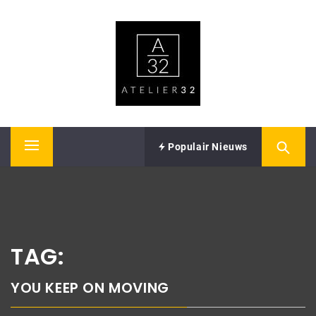
Skip
ATELIER32
to
content
Performing Arts – Sound & Vision
Populair Nieuws
Primary
Menu
TAG:
YOU KEEP ON MOVING